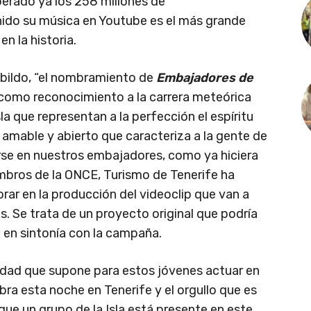
erado ya los 258 millones de
enido su música en Youtube es el más grande
n la historia.
abildo, “el nombramiento de
Embajadores de
como reconocimiento a la carrera meteórica
la que representan a la perfección el espíritu
 amable y abierto que caracteriza a la gente de
irse en nuestros embajadores, como ya hiciera
mbros de la ONCE, Turismo de Tenerife ha
rar en la producción del videoclip que van a
s. Se trata de un proyecto original que podría
 en sintonía con la campaña.
idad que supone para estos jóvenes actuar en
ebra esta noche en Tenerife y el orgullo que es
que un grupo de la Isla está presente en este