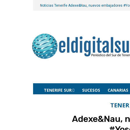
Noticias Tenerife
Adexe&Nau, nuevos embajadores #Yo
TENERIFE SUR
SUCESOS
CANARIAS
TENER
Adexe&Nau, n
#Yos