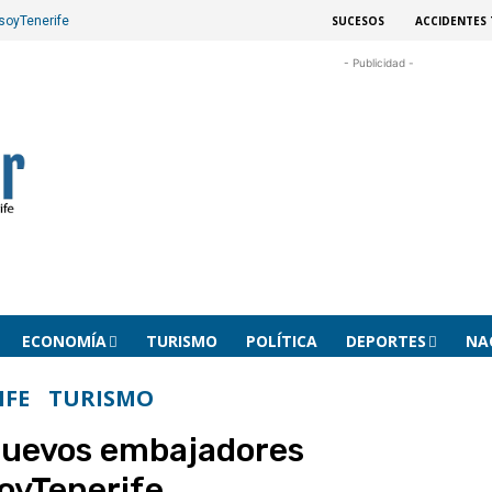
SUCESOS
ACCIDENTES 
soyTenerife
- Publicidad -
ECONOMÍA
TURISMO
POLÍTICA
DEPORTES
NA
IFE
TURISMO
uevos embajadores
oyTenerife