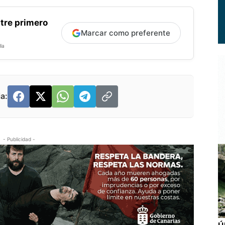
tre primero
Marcar como preferente
la
a:
- Publicidad -