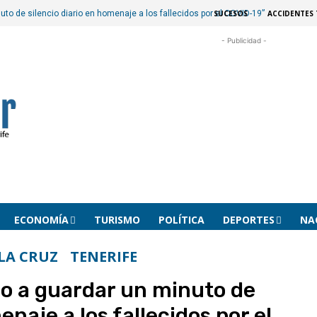
SUCESOS
ACCIDENTES 
to de silencio diario en homenaje a los fallecidos por el COVID-19”
- Publicidad -
ECONOMÍA
TURISMO
POLÍTICA
DEPORTES
NA
LA CRUZ
TENERIFE
o a guardar un minuto de
enaje a los fallecidos por el