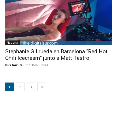
Nacional
Stephanie Gil rueda en Barcelona “Red Hot
Chili Icecream” junto a Matt Testro
Dux Garuti
-
31/03/2025 08:41
1
2
3