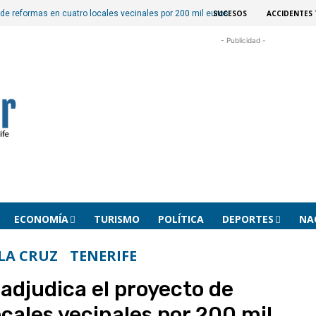
SUCESOS
ACCIDENTES 
 de reformas en cuatro locales vecinales por 200 mil euros
- Publicidad -
ECONOMÍA
TURISMO
POLÍTICA
DEPORTES
NA
LA CRUZ
TENERIFE
 adjudica el proyecto de
cales vecinales por 200 mil