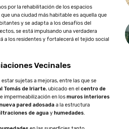
s por la rehabilitación de los espacios
 que una ciudad más habitable es aquella que
itantes y se adapta a los desafíos del
yectos, se está impulsando una verdadera
a los residentes y fortalecerá el tejido social
iaciones Vecinales
estar sujetas a mejoras, entre las que se
l Tomás de Iriarte
, ubicado en el
centro de
de impermeabilización en los
muros interiores
nueva pared adosada
a la estructura
iltraciones de agua
y
humedades
.
humedades
en las superficies tanto