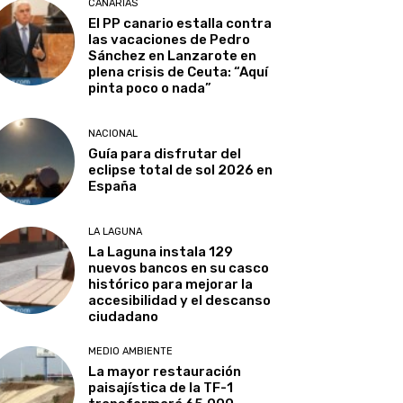
CANARIAS
El PP canario estalla contra
las vacaciones de Pedro
Sánchez en Lanzarote en
plena crisis de Ceuta: “Aquí
pinta poco o nada”
NACIONAL
Guía para disfrutar del
eclipse total de sol 2026 en
España
LA LAGUNA
La Laguna instala 129
nuevos bancos en su casco
histórico para mejorar la
accesibilidad y el descanso
ciudadano
MEDIO AMBIENTE
La mayor restauración
paisajística de la TF-1