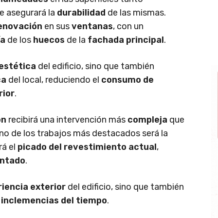
ue asegurará la
durabilidad
de las mismas.
enovación
en sus
ventanas
, con un
ía
de los
huecos
de la
fachada principal
.
estética
del edificio, sino que también
ca
del local, reduciendo el
consumo de
rior
.
ón
recibirá una intervención más
compleja
que
 Uno de los trabajos más destacados será la
rá el
picado del revestimiento actual
,
intado
.
iencia exterior
del edificio, sino que también
s inclemencias del tiempo
.