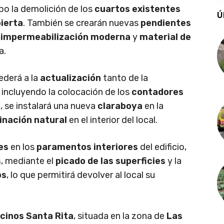
abo la demolición de los
cuartos existentes
Ú
ierta
. También se crearán nuevas
pendientes
a
impermeabilización moderna
y
material de
a.
ederá a la
actualización
tanto de la
, incluyendo la colocación de los
contadores
, se instalará una nueva
claraboya
en la
inación natural
en el interior del local.
es
en los
paramentos interiores
del edificio,
s
, mediante el
picado de las superficies
y la
os
, lo que permitirá devolver al local su
cinos Santa Rita
, situada en la zona de
Las