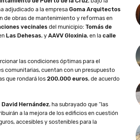
ntamiento de Puerto de la Cruz
, bajo la
 ha adjudicado a la empresa
Goma Arquitectos
ón de obras de mantenimiento y reformas en
aciones vecinales
del municipio:
Tomás de
 en
Las Dehesas
, y
AAVV Gloxinia
, en la
calle
cionar las condiciones óptimas para el
es comunitarias, cuentan con un presupuesto
as que rondará los
200.000 euros
, de acuerdo
,
David Hernández
, ha subrayado que “las
ibuirán a la mejora de los edificios en cuestión
uros, accesibles y sostenibles para la