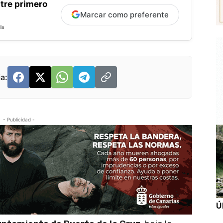
tre primero
Marcar como preferente
la
a:
- Publicidad -
Ú