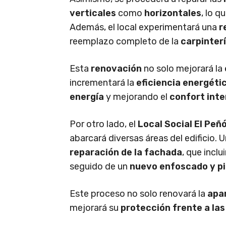
verticales
como
horizontales
, lo q
Además, el local experimentará una
r
reemplazo completo de la
carpinter
Esta
renovación
no solo mejorará la
incrementará la
eficiencia energéti
energía
y mejorando el
confort inte
Por otro lado, el
Local Social El Peñ
abarcará diversas áreas del edificio.
reparación de la fachada
, que inclui
seguido de un
nuevo enfoscado y p
Este proceso no solo renovará la
apar
mejorará su
protección frente a la