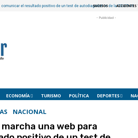
SUCESOS
ACCIDENTES 
comunicar el resultado positivo de un test de autodiagnóstico de la COVID-19
- Publicidad -
ECONOMÍA
TURISMO
POLÍTICA
DEPORTES
NA
AS
NACIONAL
 marcha una web para
ado positivo de un test de