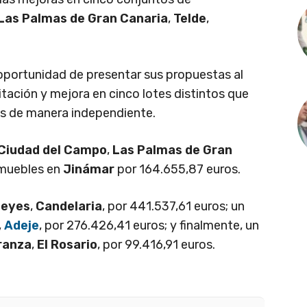
Las Palmas de Gran Canaria
,
Telde
,
oportunidad de presentar sus propuestas al
litación y mejora en cinco lotes distintos que
s de manera independiente.
Ciudad del Campo
,
Las Palmas de Gran
nmuebles en
Jinámar
por 164.655,87 euros.
ceyes
,
Candelaria
, por 441.537,61 euros; un
,
Adeje
, por 276.426,41 euros; y finalmente, un
ranza
,
El Rosario
, por 99.416,91 euros.