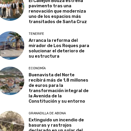
El Callejón Bouza estrena
pavimento tras una
renovación que moderniza
uno de los espacios más
transitados de Santa Cruz
TENERIFE
Arranca la reforma del
mirador de Los Roques para
solucionar el deterioro de
su estructura
ECONOMÍA
Buenavista del Norte
recibirá más de 1,8 millones
de euros para la
transformación integral de
la Avenida de la
Constitución y su entorno
GRANADILLA DE ABONA
Extinguido un incendio de
basuras y rastrojos
declarado en un solar del