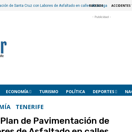
SUCESOS
ACCIDENTES 
ación de Santa Cruz con Labores de Asfaltado en calles de Anaga
- Publicidad -
ECONOMÍA
TURISMO
POLÍTICA
DEPORTES
NA
MÍA
TENERIFE
 Plan de Pavimentación de
res de Asfaltado en calles