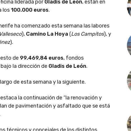
ficina liderada por
Gladis de León
, están en
a los
100.000 euros
.
nerife ha comenzado esta semana las labores
Valleseco
),
Camino La Hoya
(
Los Campitos
), y
énez
).
uesto de
99.469,84 euros
, fondos
bajo la dirección de
Gladis de León
.
 largo de esta semana y la siguiente.
destaca la continuación de “la renovación y
plan de pavimentación y asfaltado que se está
.
os técnicos y concejales de los distintos