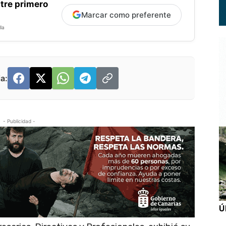
tre primero
Marcar como preferente
la
a:
- Publicidad -
Ú