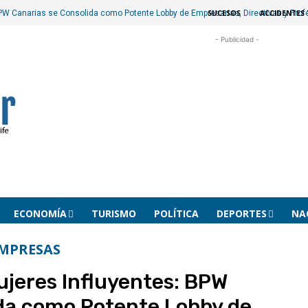
SUCESOS
ACCIDENTES 
BPW Canarias se Consolida como Potente Lobby de Empresarias, Directivas y Prof
- Publicidad -
ECONOMÍA
TURISMO
POLÍTICA
DEPORTES
NA
MPRESAS
ujeres Influyentes: BPW
da como Potente Lobby de