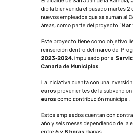
El alcalde de San Juan de la Rambla,
dio la bienvenida el pasado martes 2 
nuevos empleados que se suman al Co
áreas, como parte del proyecto “
Mar
Este proyecto tiene como objetivo llev
reinserción dentro del marco del Pro
2023-2024
, impulsado por el
Servic
Canaria de Municipios
.
La iniciativa cuenta con una inversió
euros
provenientes de la subvención
euros
como contribución municipal.
Estos empleados cuentan con contrato
año y seis meses dependiendo de la es
entre
6 y 8 horas
diarias.