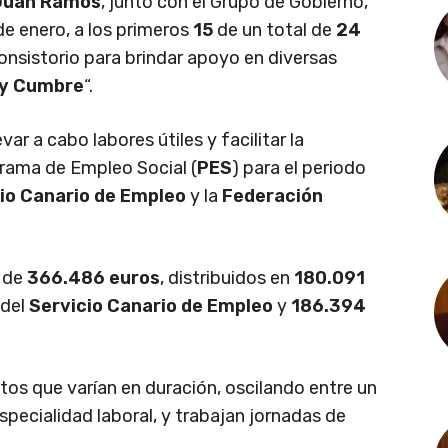
Juan Ramos
, junto con el Grupo de Gobierno,
de enero, a los primeros
15
de un total de
24
nsistorio para brindar apoyo en diversas
 y Cumbre
“.
ar a cabo labores útiles y facilitar la
grama de Empleo Social (
PES
) para el periodo
io Canario de Empleo
y la
Federación
n de
366.486 euros
, distribuidos en
180.091
 del
Servicio Canario de Empleo
y
186.394
s que varían en duración, oscilando entre un
pecialidad laboral, y trabajan jornadas de