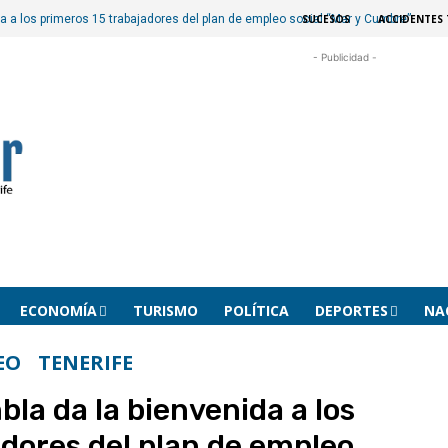
SUCESOS
ACCIDENTES 
a a los primeros 15 trabajadores del plan de empleo social “Mar y Cumbre”
- Publicidad -
ECONOMÍA
TURISMO
POLÍTICA
DEPORTES
NA
EO
TENERIFE
la da la bienvenida a los
adores del plan de empleo