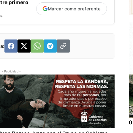
tre primero
Marcar como preferente
la
a:
- Publicidad -
Ú