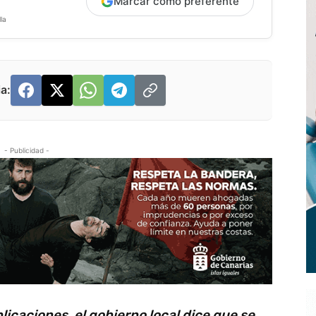
Marcar como preferente
la
a:
- Publicidad -
icaciones, el gobierno local dice que se