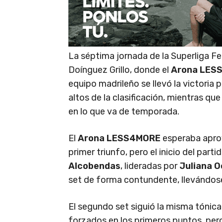
La séptima jornada de la Superliga F
Doínguez Grillo, donde el
Arona LES
equipo madrileño se llevó la victoria p
altos de la clasificación, mientras qu
en lo que va de temporada.
El
Arona LESS4MORE
esperaba aprov
primer triunfo, pero el inicio del par
Alcobendas
, lideradas por
Juliana 
set de forma contundente, llevándose
El segundo set siguió la misma tónic
forzados en los primeros puntos, pero