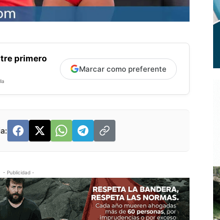
tre primero
Marcar como preferente
la
a:
- Publicidad -