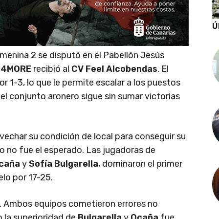
Ú
emenina 2 se disputó en el Pabellón Jesús
S4MORE
recibió al
CV Feel Alcobendas
. El
or 1-3, lo que le permite escalar a los puestos
e el conjunto aronero sigue sin sumar victorias
echar su condición de local para conseguir su
tido no fue el esperado. Las jugadoras de
Ocaña
y
Sofía Bulgarella
, dominaron el primer
lo por 17-25.
a. Ambos equipos cometieron errores no
 la superioridad de
Bulgarella
y
Ocaña
fue