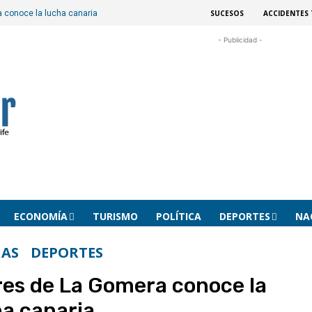
SUCESOS
ACCIDENTES 
a conoce la lucha canaria
- Publicidad -
ECONOMÍA
TURISMO
POLÍTICA
DEPORTES
NA
IAS
DEPORTES
ares de La Gomera conoce la
ha canaria