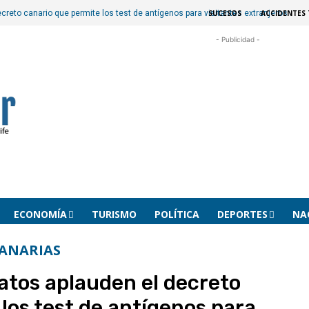
SUCESOS
ACCIDENTES 
creto canario que permite los test de antígenos para visitantes extranjeros
- Publicidad -
ECONOMÍA
TURISMO
POLÍTICA
DEPORTES
NA
ANARIAS
catos aplauden el decreto
los test de antígenos para