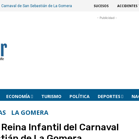
SUCESOS
ACCIDENTES 
el Carnaval de San Sebastián de La Gomera
- Publicidad -
ECONOMÍA
TURISMO
POLÍTICA
DEPORTES
NA
AS
LA GOMERA
Reina Infantil del Carnaval
tián de La Gomera