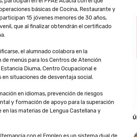
, participan en el PFAE Acacia con el que
e operaciones básicas de Cocina, Restaurante y
e participan 15 jóvenes menores de 30 años,
enil, que al finalizar obtendrán el certificado
na.
ficarse, el alumnado colabora en la
n de menús para los Centros de Atención
 Estancia Diurna, Centro Ocupacional e
s en situaciones de desventaja social.
mación en idiomas, prevención de riesgos
ental y formación de apoyo para la superación
 en las materias de Lengua Castellana y
Ú
ternancia con el Empleo es un sistema dual de