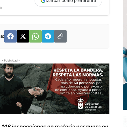
Marcar como preferente
la
a:
- Publicidad -
 1.148 inspecciones en materia pesquera en