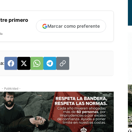
tre primero
Marcar como preferente
la
a:
- Publicidad -