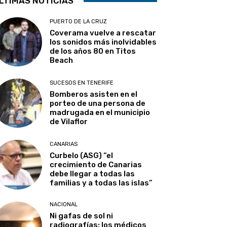
LTIMAS NOTICIAS
PUERTO DE LA CRUZ
Coverama vuelve a rescatar
los sonidos más inolvidables
de los años 80 en Titos
Beach
SUCESOS EN TENERIFE
Bomberos asisten en el
porteo de una persona de
madrugada en el municipio
de Vilaflor
CANARIAS
Curbelo (ASG) “el
crecimiento de Canarias
debe llegar a todas las
familias y a todas las islas”
NACIONAL
Ni gafas de sol ni
radiografías: los médicos