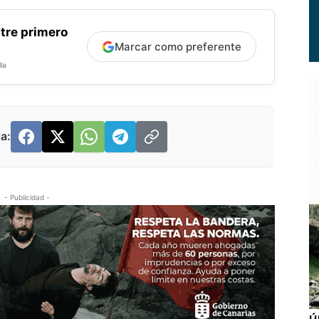
tre primero
Marcar como preferente
la
a:
- Publicidad -