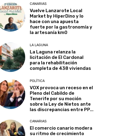
CANARIAS
Vuelve Lanzarote Local
Market by HiperDino y lo
hace con una apuesta
fuerte por la gastronomía y
la artesanía km0
LA LAGUNA
La Laguna relanza la
licitación de El Cardonal
para la rehabilitación
completa de 438 viviendas
POLÍTICA
VOX provoca un receso en el
Pleno del Cabildo de
Tenerife por su moción
sobre la Ley de Nietos ante
las discrepancias entre PP...
CANARIAS
El comercio canario modera
su ritmo de crecimiento