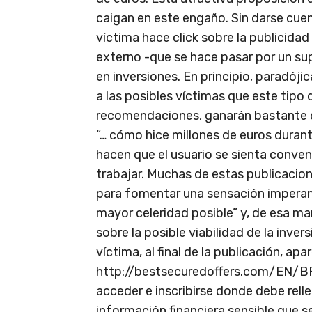
caigan en este engaño. Sin darse cuen
víctima hace click sobre la publicidad 
externo -que se hace pasar por un su
en inversiones. En principio, paradój
a las posibles víctimas que este tipo 
recomendaciones, ganarán bastante d
“… cómo hice millones de euros duran
hacen que el usuario se sienta conve
trabajar. Muchas de estas publicacion
para fomentar una sensación imperant
mayor celeridad posible” y, de esa man
sobre la posible viabilidad de la inve
víctima, al final de la publicación, ap
http://bestsecuredoffers.com/EN/BPR
acceder e inscribirse donde debe rell
información financiera sensible que ser