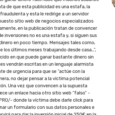
ta de que esta publicidad es una estafa, la
fraudulenta y esta le redirige a un servidor
puesto sitio web de negocios especializados
icamente, en la publicación tratan de convencer
de inversiones no es una estafa y, si siguen sus
inero en poco tiempo. Mensajes tales como,
te los últimos meses trabajando desde casa…”,
ncido en que puede ganar bastante dinero sin
es vendrán escritas en un lenguaje alarmista
e de urgencia para que se “actúe con la
era, no dejar pensar a la víctima potencial
rsión. Una vez que convencen a la supuesta
arece un enlace hacia otro sitio web “falso” -
O/- donde la víctima debe darle click para
enar un formulario con sus datos personales e
virá para dar la inversión inicial de 250€ en la