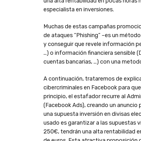
una alta rentabilidad en pocas horas
especialista en inversiones.
Muchas de estas campañas promociona
de ataques “Phishing” –es un método q
y conseguir que revele información pe
…) o información financiera sensible 
cuentas bancarias, …) con una metodo
A continuación, trataremos de explica
cibercriminales en Facebook para qu
principio, el estafador recurre al Ad
(Facebook Ads), creando un anuncio pu
una supuesta inversión en divisas el
usado es garantizar a las supuestas v
250€, tendrán una alta rentabilidad e
de euros. Esta atractiva proposición 