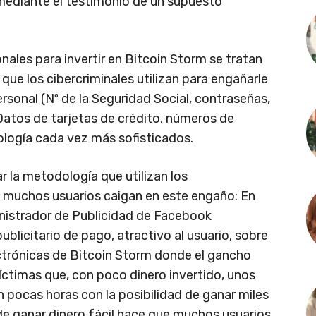
 mediante el testimonio de un supuesto
les para invertir en Bitcoin Storm se tratan
ue los cibercriminales utilizan para engañarle
rsonal (Nº de la Seguridad Social, contraseñas,
(Datos de tarjetas de crédito, números de
logía cada vez más sofisticados.
r la metodología que utilizan los
e muchos usuarios caigan en este engaño: En
ministrador de Publicidad de Facebook
blicitario de pago, atractivo al usuario, sobre
ectrónicas de Bitcoin Storm donde el gancho
íctimas que, con poco dinero invertido, unos
n pocas horas con la posibilidad de ganar miles
de ganar dinero fácil hace que muchos usuarios