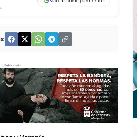
Marcar como preferente
la
a:
- Publicidad -