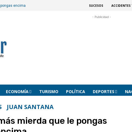
SUCESOS
ACCIDENTES 
e pongas encima
- Publicidad -
ECONOMÍA
TURISMO
POLÍTICA
DEPORTES
NA
S
JUAN SANTANA
 más mierda que le pongas
encima